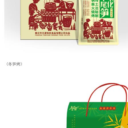
《冬笋烤》