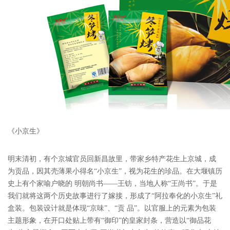
《小京生》
明末清初，有个京城官员回新昌故里，带家乡特产花生上京城，成
为贡品，因其壳薄果小得名“小京生”，视为花生的珍品。在大堰镇历
史上有个家喻户晓的 明朝尚书——王钫，当地人称“王尚书”。于是
我们就将这两个历史故事进行了嫁接，形成了“阿拉奉化的小京生”礼
盒装。包装设计就是体现“京味”、“贡 品”。以官服上的元素为包装
主题形象，在开口处贴上带有“御印”的皇家封条，营造以“御品花