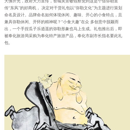
大佛开光，政府大力宣传，智城美景敏锐察觉到这是个借弥勒宣
传“东风”的好商机， 决定对干货礼包以“弥勒文化”为主题进行策划
命名及设计。品牌命名如何体现休闲、趣味、开心的小食特点，且
兼具弥勒休闲、开怀的精神呢？“小食大趣”在众 多创意中脱颖而
出，一个手捏瓜子乐逍遥的弥勒形象也马上生成。礼包推出后，即
被奉化旅游局采购为奉化特产旅游产品，奉化市副市长指名要此礼
包。